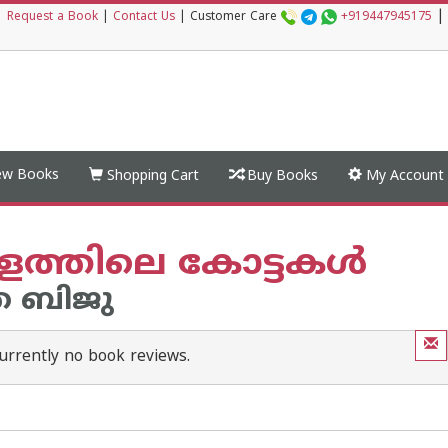
|
|
Request a Book
|
Contact Us
|
Customer Care
+919447945175
w Books
Shopping Cart
Buy Books
My Account
ത്തിലെ കോട്ടകള്‍
 ബിജു
urrently no book reviews.