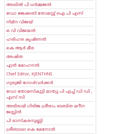
അഖില്‍ പി ധര്‍മ്മജന്‍
ഡോ ജേക്കബ് തോമസ്സ് ഐ പി എസ്
നിമ്ന വിജയ്
ഒ വി വിജയന്‍
ഹരിഹര കൃഷ്ണൻ
കെ ആര്‍ മീര
അഷിത
എന്‍ മോഹനന്‍
Chief Editor, KJENTHNS
ഗുരുജി ഗോള്‍‌വര്‍ക്കര്‍
ഡോ തോമസ്കുട്ടി മാത്യു പി എച്ച് ഡി ഡി ,
എസ് സി
അഭിരാമി ഗിരിജ ശ്രീരാം ബബിത മറീന
ജസ്റ്റിന്‍
പി ഭാസ്കരനുണ്ണി
ശ്രീബാലാ കെ മേനോന്‍