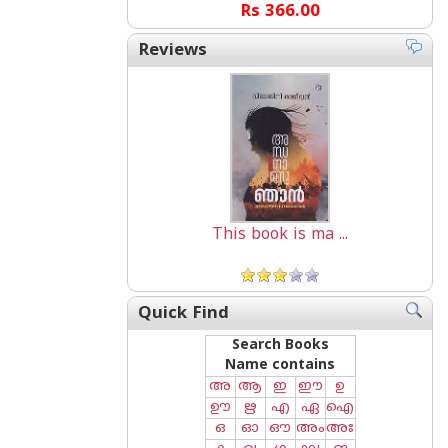
Rs 366.00
Reviews
This book is ma ...
Quick Find
Search Books
Name contains
അ
ആ
ഇ
ഈ
ഉ
ഊ
ഋ
എ
ഏ
ഐ
ഒ
ഓ
ഔ
അം
അഃ