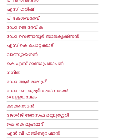
പി വി രവീന്ദ്രന്‍
എസ് ഹരീഷ്
പി കേശവദേവ്‌
ഡോ ജെ ദേവിക
ഡോ വെങ്ങാനൂര്‍ ബാലകൃഷ്ണന്‍
എസ്‌ കെ പൊറ്റക്കാട്‌
വാത്സ്യായനന്‍
കെ എസ് റാണാപ്രതാപന്‍
നന്ദിത
ഡോ ആര്‍ രാജശ്രീ
ഡോ കെ മുരളീധരന്‍ നായര്‍
വെള്ളയമ്പലം
കാക്കനാടന്‍
ജോര്‍ജ് ജോസഫ് മണ്ണൂശ്ശേരി
കെ കെ മുഹമ്മദ്
എന്‍ വി ഹബീബുറഹ്മാന്‍