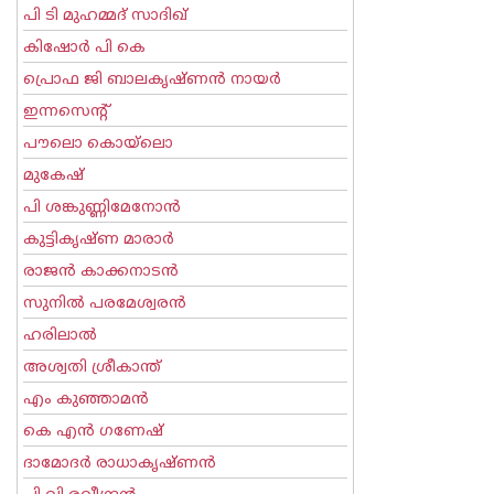
പി ടി മുഹമ്മദ് സാദിഖ്‌
കിഷോർ പി കെ
പ്രൊഫ ജി ബാലകൃഷ്ണന്‍ നായര്‍
ഇന്നസെന്റ്‌
പൗലൊ കൊയ്ലൊ
മുകേഷ്
പി ശങ്കുണ്ണിമേനോന്‍
കുട്ടികൃഷ്ണ മാരാര്‍
രാജന്‍ കാക്കനാടന്‍
സുനില്‍ പരമേശ്വരന്‍
ഹരിലാല്‍
അശ്വതി ശ്രീകാന്ത്
എം കുഞ്ഞാമന്‍
കെ എന്‍ ഗണേഷ്
ദാമോദർ രാധാകൃഷ്ണൻ