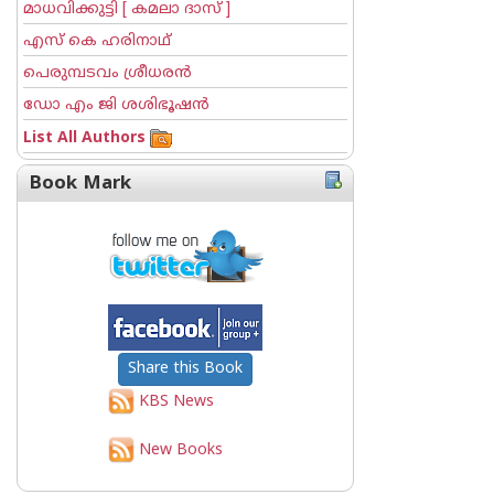
മാധവിക്കുട്ടി [ കമലാ ദാസ് ]
എസ് കെ ഹരിനാഥ്
പെരുമ്പടവം ശ്രീധര‌ന്‍
ഡോ എം ജി ശശിഭൂഷന്‍
List All Authors
Book Mark
Share this Book
KBS News
New Books