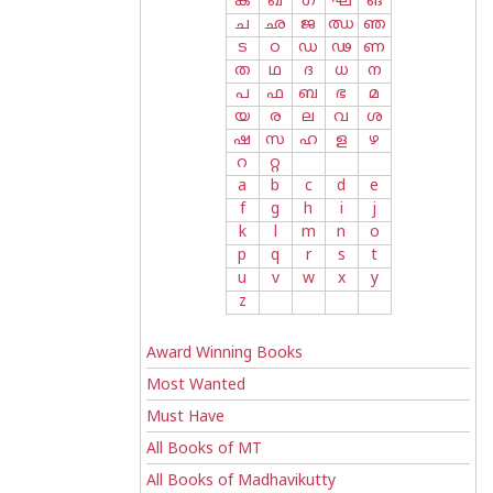
ക
ഖ
ഗ
ഘ
ങ
ച
ഛ
ജ
ഝ
ഞ
ട
ഠ
ഡ
ഢ
ണ
ത
ഥ
ദ
ധ
ന
പ
ഫ
ബ
ഭ
മ
യ
ര
ല
വ
ശ
ഷ
സ
ഹ
ള
ഴ
റ
റ്റ
a
b
c
d
e
f
g
h
i
j
k
l
m
n
o
p
q
r
s
t
u
v
w
x
y
z
Award Winning Books
Most Wanted
Must Have
All Books of MT
All Books of Madhavikutty