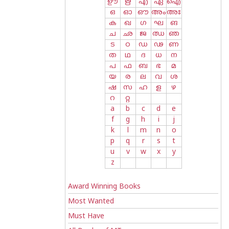
ഊ
ഋ
എ
ഏ
ഐ
ഒ
ഓ
ഔ
അം
അഃ
ക
ഖ
ഗ
ഘ
ങ
ച
ഛ
ജ
ഝ
ഞ
ട
ഠ
ഡ
ഢ
ണ
ത
ഥ
ദ
ധ
ന
പ
ഫ
ബ
ഭ
മ
യ
ര
ല
വ
ശ
ഷ
സ
ഹ
ള
ഴ
റ
റ്റ
a
b
c
d
e
f
g
h
i
j
k
l
m
n
o
p
q
r
s
t
u
v
w
x
y
z
Award Winning Books
Most Wanted
Must Have