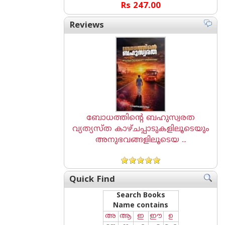
Rs 247.00
Reviews
ബോധത്തിന്റെ ബഹുസ്വരത
വ്യത്യസ്ത കാഴ്ചപ്പാടുകളിലൂടെയും
അനുഭവങ്ങളിലൂടെയ ...
Quick Find
Search Books
Name contains
അ
ആ
ഇ
ഈ
ഉ