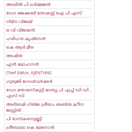
അഖില്‍ പി ധര്‍മ്മജന്‍
ഡോ ജേക്കബ് തോമസ്സ് ഐ പി എസ്
നിമ്ന വിജയ്
ഒ വി വിജയന്‍
ഹരിഹര കൃഷ്ണൻ
കെ ആര്‍ മീര
അഷിത
എന്‍ മോഹനന്‍
Chief Editor, KJENTHNS
ഗുരുജി ഗോള്‍‌വര്‍ക്കര്‍
ഡോ തോമസ്കുട്ടി മാത്യു പി എച്ച് ഡി ഡി ,
എസ് സി
അഭിരാമി ഗിരിജ ശ്രീരാം ബബിത മറീന
ജസ്റ്റിന്‍
പി ഭാസ്കരനുണ്ണി
ശ്രീബാലാ കെ മേനോന്‍