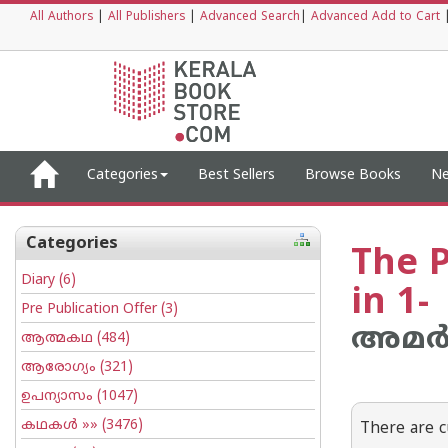
All Authors
|
All Publishers
|
Advanced Search
|
Advanced Add to Cart
Categories
Best Sellers
Browse Books
Ne
Categories
The P
Diary
(6)
in 1-
Pre Publication Offer
(3)
അമര്
ആത്മകഥ
(484)
ആരോഗ്യം
(321)
ഉപന്യാസം
(1047)
കഥകള്‍
»» (3476)
There are c