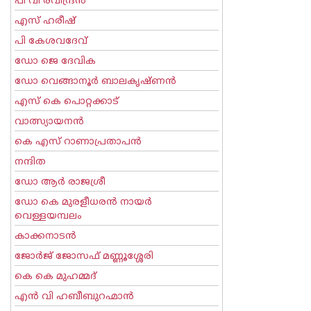
പി വി രവീന്ദ്രന്‍
എസ് ഹരീഷ്
പി കേശവദേവ്‌
ഡോ ജെ ദേവിക
ഡോ വെങ്ങാനൂര്‍ ബാലകൃഷ്ണന്‍
എസ്‌ കെ പൊറ്റക്കാട്‌
വാത്സ്യായനന്‍
കെ എസ് റാണാപ്രതാപന്‍
നന്ദിത
ഡോ ആര്‍ രാജശ്രീ
ഡോ കെ മുരളീധരന്‍ നായര്‍
വെള്ളയമ്പലം
കാക്കനാടന്‍
ജോര്‍ജ് ജോസഫ് മണ്ണൂശ്ശേരി
കെ കെ മുഹമ്മദ്
എന്‍ വി ഹബീബുറഹ്മാന്‍