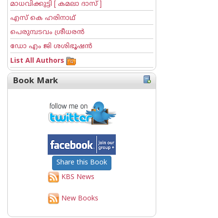
മാധവിക്കുട്ടി [ കമലാ ദാസ് ]
എസ് കെ ഹരിനാഥ്
പെരുമ്പടവം ശ്രീധര‌ന്‍
ഡോ എം ജി ശശിഭൂഷന്‍
List All Authors
Book Mark
Share this Book
KBS News
New Books