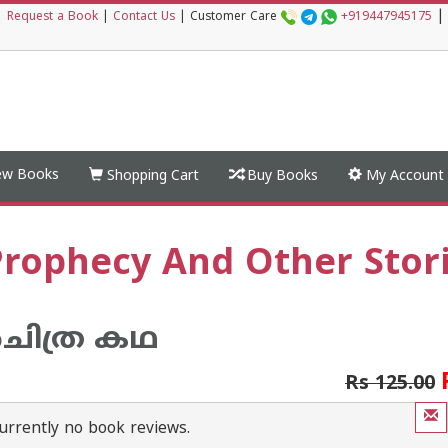
|
|
Request a Book
|
Contact Us
|
Customer Care
+919447945175
w Books
Shopping Cart
Buy Books
My Account
rophecy And Other Stori
‍ചിത്ര കഥ
Rs 125.00
urrently no book reviews.