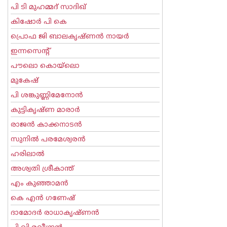
പി ടി മുഹമ്മദ് സാദിഖ്‌
കിഷോർ പി കെ
പ്രൊഫ ജി ബാലകൃഷ്ണന്‍ നായര്‍
ഇന്നസെന്റ്‌
പൗലൊ കൊയ്ലൊ
മുകേഷ്
പി ശങ്കുണ്ണിമേനോന്‍
കുട്ടികൃഷ്ണ മാരാര്‍
രാജന്‍ കാക്കനാടന്‍
സുനില്‍ പരമേശ്വരന്‍
ഹരിലാല്‍
അശ്വതി ശ്രീകാന്ത്
എം കുഞ്ഞാമന്‍
കെ എന്‍ ഗണേഷ്
ദാമോദർ രാധാകൃഷ്ണൻ