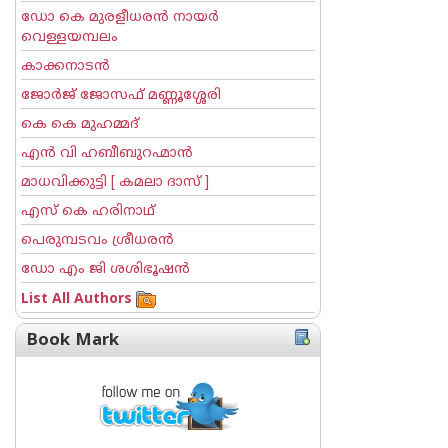
ഡോ കെ മുരളീധരന്‍ നായര്‍
വെള്ളയമ്പലം
കാക്കനാടന്‍
ജോര്‍ജ് ജോസഫ് മണ്ണൂശ്ശേരി
കെ കെ മുഹമ്മദ്
എന്‍ വി ഹബീബുറഹ്മാന്‍
മാധവിക്കുട്ടി [ കമലാ ദാസ് ]
എസ് കെ ഹരിനാഥ്
പെരുമ്പടവം ശ്രീധര‌ന്‍
ഡോ എം ജി ശശിഭൂഷന്‍
List All Authors
Book Mark