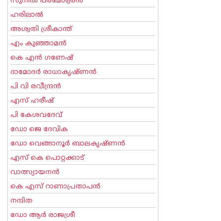
സുനില്‍ പരമേശ്വരന്‍
ഹരിലാല്‍
അശ്വതി ശ്രീകാന്ത്
എം കുഞ്ഞാമന്‍
കെ എന്‍ ഗണേഷ്
ദാമോദർ രാധാകൃഷ്ണൻ
പി വി രവീന്ദ്രന്‍
എസ് ഹരീഷ്
പി കേശവദേവ്‌
ഡോ ജെ ദേവിക
ഡോ വെങ്ങാനൂര്‍ ബാലകൃഷ്ണന്‍
എസ്‌ കെ പൊറ്റക്കാട്‌
വാത്സ്യായനന്‍
കെ എസ് റാണാപ്രതാപന്‍
നന്ദിത
ഡോ ആര്‍ രാജശ്രീ