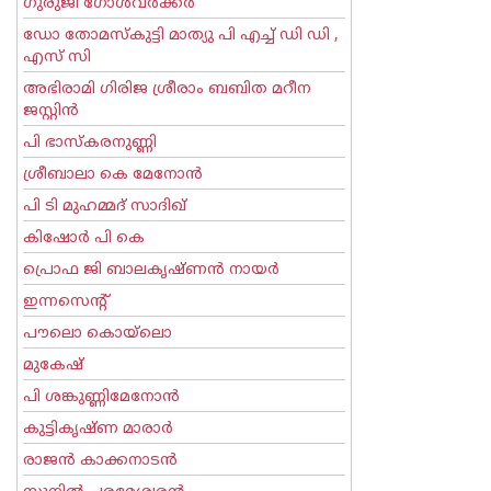
ഗുരുജി ഗോള്‍‌വര്‍ക്കര്‍
ഡോ തോമസ്കുട്ടി മാത്യു പി എച്ച് ഡി ഡി ,
എസ് സി
അഭിരാമി ഗിരിജ ശ്രീരാം ബബിത മറീന
ജസ്റ്റിന്‍
പി ഭാസ്കരനുണ്ണി
ശ്രീബാലാ കെ മേനോന്‍
പി ടി മുഹമ്മദ് സാദിഖ്‌
കിഷോർ പി കെ
പ്രൊഫ ജി ബാലകൃഷ്ണന്‍ നായര്‍
ഇന്നസെന്റ്‌
പൗലൊ കൊയ്ലൊ
മുകേഷ്
പി ശങ്കുണ്ണിമേനോന്‍
കുട്ടികൃഷ്ണ മാരാര്‍
രാജന്‍ കാക്കനാടന്‍