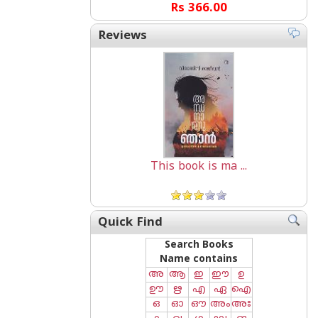
Rs 366.00
Reviews
This book is ma ...
Quick Find
Search Books
Name contains
അ
ആ
ഇ
ഈ
ഉ
ഊ
ഋ
എ
ഏ
ഐ
ഒ
ഓ
ഔ
അം
അഃ