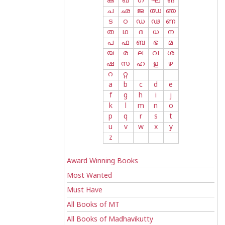
ക
ഖ
ഗ
ഘ
ങ
ച
ഛ
ജ
ഝ
ഞ
ട
ഠ
ഡ
ഢ
ണ
ത
ഥ
ദ
ധ
ന
പ
ഫ
ബ
ഭ
മ
യ
ര
ല
വ
ശ
ഷ
സ
ഹ
ള
ഴ
റ
റ്റ
a
b
c
d
e
f
g
h
i
j
k
l
m
n
o
p
q
r
s
t
u
v
w
x
y
z
Award Winning Books
Most Wanted
Must Have
All Books of MT
All Books of Madhavikutty