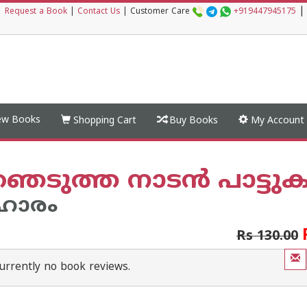
|
|
Request a Book
|
Contact Us
|
Customer Care
+919447945175
w Books
Shopping Cart
Buy Books
My Account
െടുത്ത നാട‌ന്‍ പാട്ടുക
ഹാരം
Rs 130.00
urrently no book reviews.