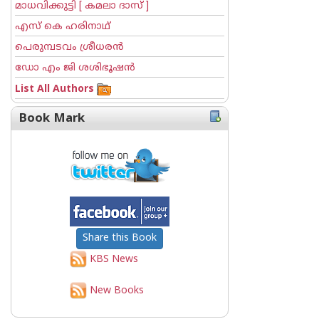
മാധവിക്കുട്ടി [ കമലാ ദാസ് ]
എസ് കെ ഹരിനാഥ്
പെരുമ്പടവം ശ്രീധര‌ന്‍
ഡോ എം ജി ശശിഭൂഷന്‍
List All Authors
Book Mark
Share this Book
KBS News
New Books