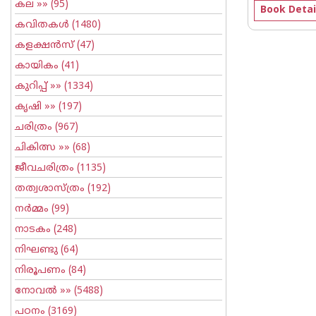
കല
»» (95)
Book Detai
കവിതകള്‍
(1480)
കളക്ഷന്‍സ്
(47)
കായികം
(41)
കുറിപ്പ്‌
»» (1334)
കൃഷി
»» (197)
ചരിത്രം
(967)
ചികിത്സ
»» (68)
ജീവചരിത്രം
(1135)
തത്വശാസ്ത്രം
(192)
നര്‍മ്മം
(99)
നാടകം
(248)
നിഘണ്ടു
(64)
നിരൂപണം
(84)
നോവല്‍
»» (5488)
പഠനം
(3169)