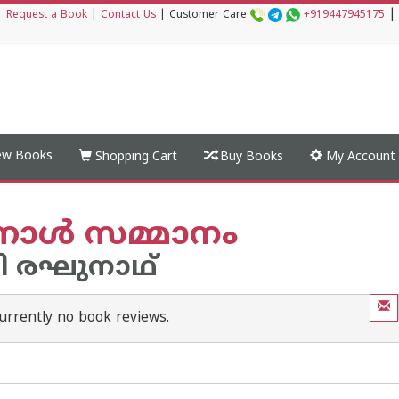
|
|
Request a Book
|
Contact Us
|
Customer Care
+919447945175
w Books
Shopping Cart
Buy Books
My Account
്നാള്‍ സമ്മാനം
ി രഘുനാഥ്‌
urrently no book reviews.