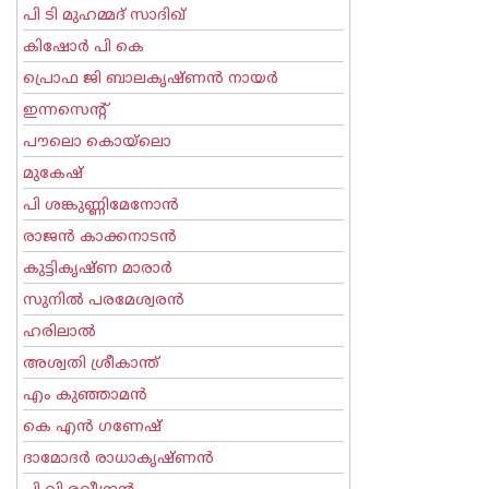
പി ടി മുഹമ്മദ് സാദിഖ്‌
കിഷോർ പി കെ
പ്രൊഫ ജി ബാലകൃഷ്ണന്‍ നായര്‍
ഇന്നസെന്റ്‌
പൗലൊ കൊയ്ലൊ
മുകേഷ്
പി ശങ്കുണ്ണിമേനോന്‍
രാജന്‍ കാക്കനാടന്‍
കുട്ടികൃഷ്ണ മാരാര്‍
സുനില്‍ പരമേശ്വരന്‍
ഹരിലാല്‍
അശ്വതി ശ്രീകാന്ത്
എം കുഞ്ഞാമന്‍
കെ എന്‍ ഗണേഷ്
ദാമോദർ രാധാകൃഷ്ണൻ