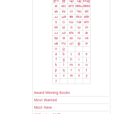
ഊ
ഋ
എ
ഏ
ഐ
ഒ
ഓ
ഔ
അം
അഃ
ക
ഖ
ഗ
ഘ
ങ
ച
ഛ
ജ
ഝ
ഞ
ട
ഠ
ഡ
ഢ
ണ
ത
ഥ
ദ
ധ
ന
പ
ഫ
ബ
ഭ
മ
യ
ര
ല
വ
ശ
ഷ
സ
ഹ
ള
ഴ
റ
റ്റ
a
b
c
d
e
f
g
h
i
j
k
l
m
n
o
p
q
r
s
t
u
v
w
x
y
z
Award Winning Books
Most Wanted
Must Have