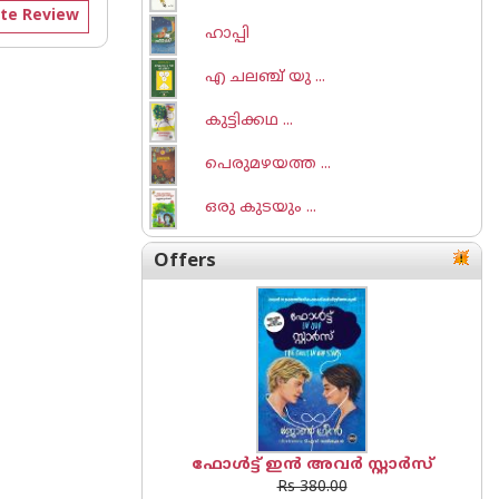
te Review
ഹാപ്പി
എ ചലഞ്ച് യു ...
കുട്ടിക്കഥ ...
പെരുമഴയത്ത ...
ഒരു കുടയും ...
Offers
ഫോൾട്ട് ഇൻ അവർ സ്റ്റാർസ്
Rs 380.00