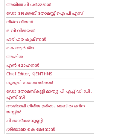
അഖില്‍ പി ധര്‍മ്മജന്‍
ഡോ ജേക്കബ് തോമസ്സ് ഐ പി എസ്
നിമ്ന വിജയ്
ഒ വി വിജയന്‍
ഹരിഹര കൃഷ്ണൻ
കെ ആര്‍ മീര
അഷിത
എന്‍ മോഹനന്‍
Chief Editor, KJENTHNS
ഗുരുജി ഗോള്‍‌വര്‍ക്കര്‍
ഡോ തോമസ്കുട്ടി മാത്യു പി എച്ച് ഡി ഡി ,
എസ് സി
അഭിരാമി ഗിരിജ ശ്രീരാം ബബിത മറീന
ജസ്റ്റിന്‍
പി ഭാസ്കരനുണ്ണി
ശ്രീബാലാ കെ മേനോന്‍