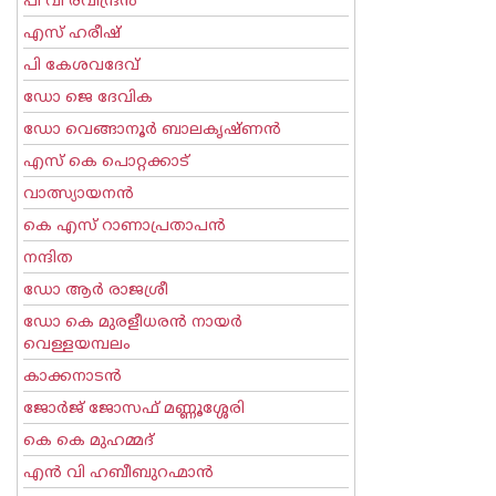
പി വി രവീന്ദ്രന്‍
എസ് ഹരീഷ്
പി കേശവദേവ്‌
ഡോ ജെ ദേവിക
ഡോ വെങ്ങാനൂര്‍ ബാലകൃഷ്ണന്‍
എസ്‌ കെ പൊറ്റക്കാട്‌
വാത്സ്യായനന്‍
കെ എസ് റാണാപ്രതാപന്‍
നന്ദിത
ഡോ ആര്‍ രാജശ്രീ
ഡോ കെ മുരളീധരന്‍ നായര്‍
വെള്ളയമ്പലം
കാക്കനാടന്‍
ജോര്‍ജ് ജോസഫ് മണ്ണൂശ്ശേരി
കെ കെ മുഹമ്മദ്
എന്‍ വി ഹബീബുറഹ്മാന്‍