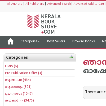
All Authors
|
All Publishers
|
Advanced Search
|
Advanced Add to Cart
Categories
Best Sellers
Browse Books
Ne
Categories
ഞാന്
Diary
(6)
ഓഷ
Pre Publication Offer
(3)
ആത്മകഥ
(484)
ആരോഗ്യം
(321)
There are c
ഉപന്യാസം
(1047)
കഥകള്‍
»» (3476)