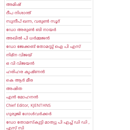
അമിഷ്
ദീപ നിശാന്ത്
സുന്ദീപ് ഖന്ന, വരുൺ സൂദ്
ഡോ അരുണ്‍ ബി നായര്‍
അഖില്‍ പി ധര്‍മ്മജന്‍
ഡോ ജേക്കബ് തോമസ്സ് ഐ പി എസ്
നിമ്ന വിജയ്
ഒ വി വിജയന്‍
ഹരിഹര കൃഷ്ണൻ
കെ ആര്‍ മീര
അഷിത
എന്‍ മോഹനന്‍
Chief Editor, KJENTHNS
ഗുരുജി ഗോള്‍‌വര്‍ക്കര്‍
ഡോ തോമസ്കുട്ടി മാത്യു പി എച്ച് ഡി ഡി ,
എസ് സി