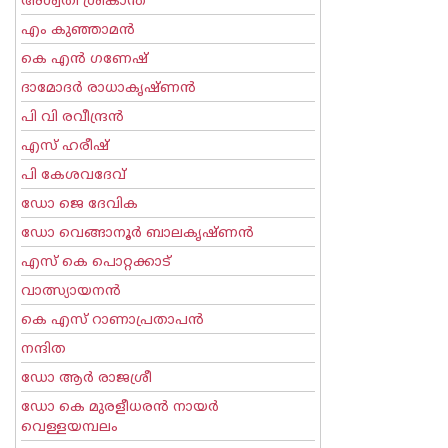
അശ്വതി ശ്രീകാന്ത്
എം കുഞ്ഞാമന്‍
കെ എന്‍ ഗണേഷ്
ദാമോദർ രാധാകൃഷ്ണൻ
പി വി രവീന്ദ്രന്‍
എസ് ഹരീഷ്
പി കേശവദേവ്‌
ഡോ ജെ ദേവിക
ഡോ വെങ്ങാനൂര്‍ ബാലകൃഷ്ണന്‍
എസ്‌ കെ പൊറ്റക്കാട്‌
വാത്സ്യായനന്‍
കെ എസ് റാണാപ്രതാപന്‍
നന്ദിത
ഡോ ആര്‍ രാജശ്രീ
ഡോ കെ മുരളീധരന്‍ നായര്‍
വെള്ളയമ്പലം