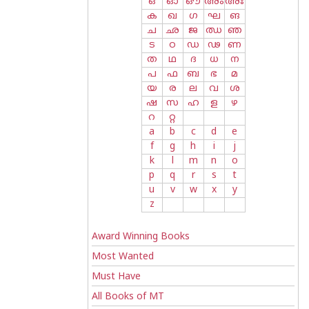
ഒ
ഓ
ഔ
അം
അഃ
ക
ഖ
ഗ
ഘ
ങ
ച
ഛ
ജ
ഝ
ഞ
ട
ഠ
ഡ
ഢ
ണ
ത
ഥ
ദ
ധ
ന
പ
ഫ
ബ
ഭ
മ
യ
ര
ല
വ
ശ
ഷ
സ
ഹ
ള
ഴ
റ
റ്റ
a
b
c
d
e
f
g
h
i
j
k
l
m
n
o
p
q
r
s
t
u
v
w
x
y
z
Award Winning Books
Most Wanted
Must Have
All Books of MT