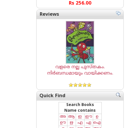
Rs 256.00
Reviews
വളരെ നല്ല പുസ്തകം.
നിർബന്ധമായും വായിക്കണം.
Quick Find
Search Books
Name contains
അ
ആ
ഇ
ഈ
ഉ
ഊ
ഋ
എ
ഏ
ഐ