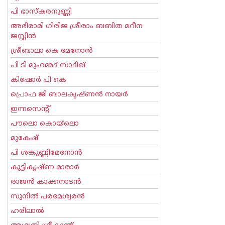
പി ഭാസ്കരനുണ്ണി
അഭിരാമി ഗിരിജ ശ്രീരാം ബബിത മറീന
ജസ്റ്റിന്‍
ശ്രീബാലാ കെ മേനോന്‍
പി ടി മുഹമ്മദ് സാദിഖ്‌
കിഷോർ പി കെ
പ്രൊഫ ജി ബാലകൃഷ്ണന്‍ നായര്‍
ഇന്നസെന്റ്‌
പൗലൊ കൊയ്ലൊ
മുകേഷ്
പി ശങ്കുണ്ണിമേനോന്‍
കുട്ടികൃഷ്ണ മാരാര്‍
രാജന്‍ കാക്കനാടന്‍
സുനില്‍ പരമേശ്വരന്‍
ഹരിലാല്‍