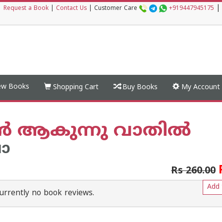
|
|
Request a Book
|
Contact Us
|
Customer Care
+919447945175
w Books
Shopping Cart
Buy Books
My Account
‍ ആകുന്നു വാതില്‍
ോ
Rs 260.00
Add 
urrently no book reviews.