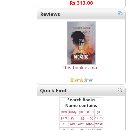
Rs 313.00
Reviews
This book is ma ...
Quick Find
Search Books
Name contains
അ
ആ
ഇ
ഈ
ഉ
ഊ
ഋ
എ
ഏ
ഐ
ഒ
ഓ
ഔ
അം
അഃ