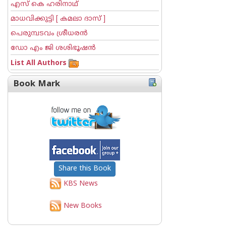
എസ് കെ ഹരിനാഥ്
മാധവിക്കുട്ടി [ കമലാ ദാസ് ]
പെരുമ്പടവം ശ്രീധര‌ന്‍
ഡോ എം ജി ശശിഭൂഷന്‍
List All Authors
Book Mark
Share this Book
KBS News
New Books