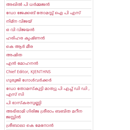
അഖില്‍ പി ധര്‍മ്മജന്‍
ഡോ ജേക്കബ് തോമസ്സ് ഐ പി എസ്
നിമ്ന വിജയ്
ഒ വി വിജയന്‍
ഹരിഹര കൃഷ്ണൻ
കെ ആര്‍ മീര
അഷിത
എന്‍ മോഹനന്‍
Chief Editor, KJENTHNS
ഗുരുജി ഗോള്‍‌വര്‍ക്കര്‍
ഡോ തോമസ്കുട്ടി മാത്യു പി എച്ച് ഡി ഡി ,
എസ് സി
പി ഭാസ്കരനുണ്ണി
അഭിരാമി ഗിരിജ ശ്രീരാം ബബിത മറീന
ജസ്റ്റിന്‍
ശ്രീബാലാ കെ മേനോന്‍