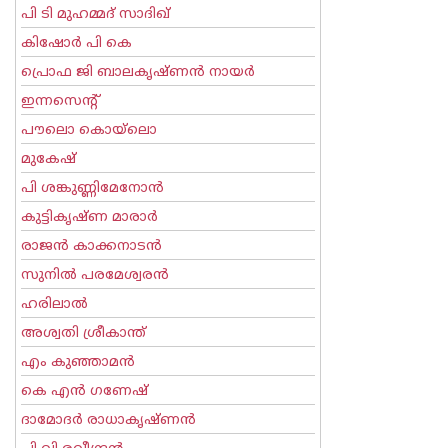
പി ടി മുഹമ്മദ് സാദിഖ്‌
കിഷോർ പി കെ
പ്രൊഫ ജി ബാലകൃഷ്ണന്‍ നായര്‍
ഇന്നസെന്റ്‌
പൗലൊ കൊയ്ലൊ
മുകേഷ്
പി ശങ്കുണ്ണിമേനോന്‍
കുട്ടികൃഷ്ണ മാരാര്‍
രാജന്‍ കാക്കനാടന്‍
സുനില്‍ പരമേശ്വരന്‍
ഹരിലാല്‍
അശ്വതി ശ്രീകാന്ത്
എം കുഞ്ഞാമന്‍
കെ എന്‍ ഗണേഷ്
ദാമോദർ രാധാകൃഷ്ണൻ