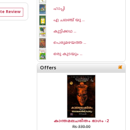
ഹാപ്പി
te Review
എ ചലഞ്ച് യു ...
കുട്ടിക്കഥ ...
പെരുമഴയത്ത ...
ഒരു കുടയും ...
Offers
കാന്തമലചരിതം ഭാഗം -2
Rs 330.00