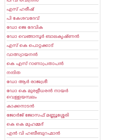
പി വി രവീന്ദ്രന്‍
എസ് ഹരീഷ്
പി കേശവദേവ്‌
ഡോ ജെ ദേവിക
ഡോ വെങ്ങാനൂര്‍ ബാലകൃഷ്ണന്‍
എസ്‌ കെ പൊറ്റക്കാട്‌
വാത്സ്യായനന്‍
കെ എസ് റാണാപ്രതാപന്‍
നന്ദിത
ഡോ ആര്‍ രാജശ്രീ
ഡോ കെ മുരളീധരന്‍ നായര്‍
വെള്ളയമ്പലം
കാക്കനാടന്‍
ജോര്‍ജ് ജോസഫ് മണ്ണൂശ്ശേരി
കെ കെ മുഹമ്മദ്
എന്‍ വി ഹബീബുറഹ്മാന്‍