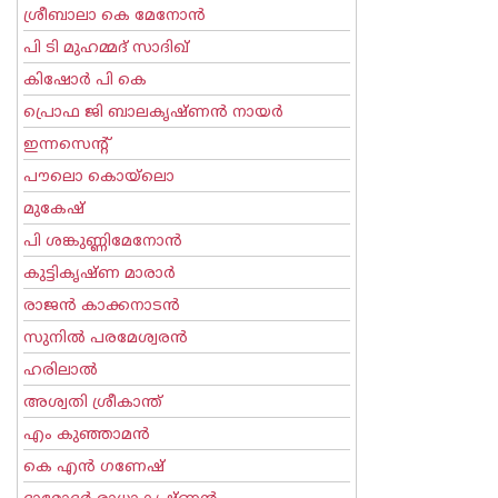
ശ്രീബാലാ കെ മേനോന്‍
പി ടി മുഹമ്മദ് സാദിഖ്‌
കിഷോർ പി കെ
പ്രൊഫ ജി ബാലകൃഷ്ണന്‍ നായര്‍
ഇന്നസെന്റ്‌
പൗലൊ കൊയ്ലൊ
മുകേഷ്
പി ശങ്കുണ്ണിമേനോന്‍
കുട്ടികൃഷ്ണ മാരാര്‍
രാജന്‍ കാക്കനാടന്‍
സുനില്‍ പരമേശ്വരന്‍
ഹരിലാല്‍
അശ്വതി ശ്രീകാന്ത്
എം കുഞ്ഞാമന്‍
കെ എന്‍ ഗണേഷ്