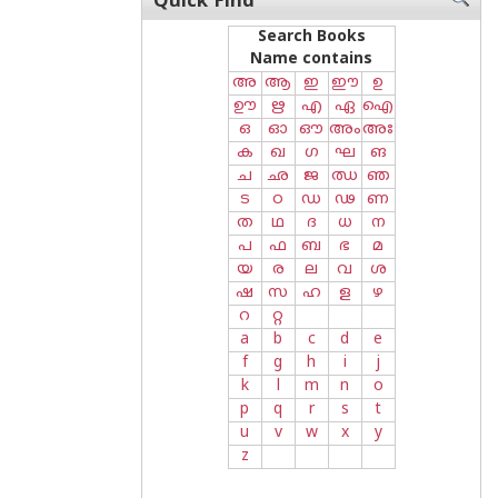
Quick Find
Search Books
Name contains
അ
ആ
ഇ
ഈ
ഉ
ഊ
ഋ
എ
ഏ
ഐ
ഒ
ഓ
ഔ
അം
അഃ
ക
ഖ
ഗ
ഘ
ങ
ച
ഛ
ജ
ഝ
ഞ
ട
ഠ
ഡ
ഢ
ണ
ത
ഥ
ദ
ധ
ന
പ
ഫ
ബ
ഭ
മ
യ
ര
ല
വ
ശ
ഷ
സ
ഹ
ള
ഴ
റ
റ്റ
a
b
c
d
e
f
g
h
i
j
k
l
m
n
o
p
q
r
s
t
u
v
w
x
y
z