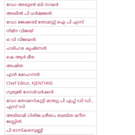
ഡോ അരുണ്‍ ബി നായര്‍
അഖില്‍ പി ധര്‍മ്മജന്‍
ഡോ ജേക്കബ് തോമസ്സ് ഐ പി എസ്
നിമ്ന വിജയ്
ഒ വി വിജയന്‍
ഹരിഹര കൃഷ്ണൻ
കെ ആര്‍ മീര
അഷിത
എന്‍ മോഹനന്‍
Chief Editor, KJENTHNS
ഗുരുജി ഗോള്‍‌വര്‍ക്കര്‍
ഡോ തോമസ്കുട്ടി മാത്യു പി എച്ച് ഡി ഡി ,
എസ് സി
അഭിരാമി ഗിരിജ ശ്രീരാം ബബിത മറീന
ജസ്റ്റിന്‍
പി ഭാസ്കരനുണ്ണി