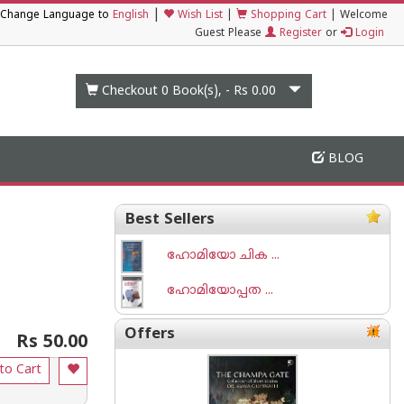
|
Change Language to
English
Wish List
|
Shopping Cart
|
Welcome
Guest Please
Register
or
Login
Checkout 0
Book(s), -
Rs 0.00
BLOG
Best Sellers
ഹോമിയോ ചിക ...
ഹോമിയോപ്പത ...
Offers
Rs 50.00
to Cart