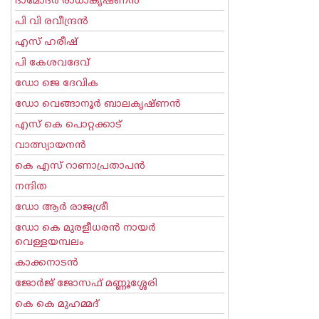
ദാമോദർ രാധാകൃഷ്ണൻ
പി വി രവീന്ദ്രന്‍
എസ് ഹരീഷ്
പി കേശവദേവ്‌
ഡോ ജെ ദേവിക
ഡോ വെങ്ങാനൂര്‍ ബാലകൃഷ്ണന്‍
എസ്‌ കെ പൊറ്റക്കാട്‌
വാത്സ്യായനന്‍
കെ എസ് റാണാപ്രതാപന്‍
നന്ദിത
ഡോ ആര്‍ രാജശ്രീ
ഡോ കെ മുരളീധരന്‍ നായര്‍
വെള്ളയമ്പലം
കാക്കനാടന്‍
ജോര്‍ജ് ജോസഫ് മണ്ണൂശ്ശേരി
കെ കെ മുഹമ്മദ്