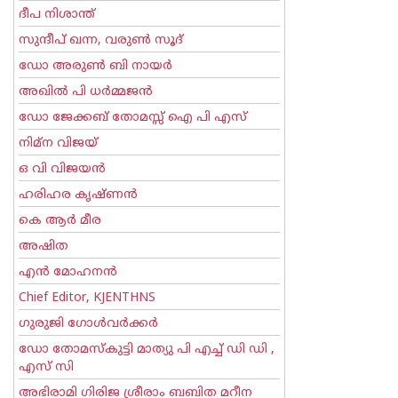
ദീപ നിശാന്ത്
സുന്ദീപ് ഖന്ന, വരുൺ സൂദ്
ഡോ അരുണ്‍ ബി നായര്‍
അഖില്‍ പി ധര്‍മ്മജന്‍
ഡോ ജേക്കബ് തോമസ്സ് ഐ പി എസ്
നിമ്ന വിജയ്
ഒ വി വിജയന്‍
ഹരിഹര കൃഷ്ണൻ
കെ ആര്‍ മീര
അഷിത
എന്‍ മോഹനന്‍
Chief Editor, KJENTHNS
ഗുരുജി ഗോള്‍‌വര്‍ക്കര്‍
ഡോ തോമസ്കുട്ടി മാത്യു പി എച്ച് ഡി ഡി ,
എസ് സി
അഭിരാമി ഗിരിജ ശ്രീരാം ബബിത മറീന