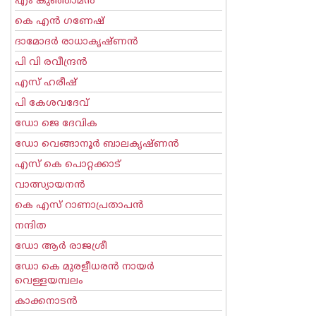
എം കുഞ്ഞാമന്‍
കെ എന്‍ ഗണേഷ്
ദാമോദർ രാധാകൃഷ്ണൻ
പി വി രവീന്ദ്രന്‍
എസ് ഹരീഷ്
പി കേശവദേവ്‌
ഡോ ജെ ദേവിക
ഡോ വെങ്ങാനൂര്‍ ബാലകൃഷ്ണന്‍
എസ്‌ കെ പൊറ്റക്കാട്‌
വാത്സ്യായനന്‍
കെ എസ് റാണാപ്രതാപന്‍
നന്ദിത
ഡോ ആര്‍ രാജശ്രീ
ഡോ കെ മുരളീധരന്‍ നായര്‍
വെള്ളയമ്പലം
കാക്കനാടന്‍