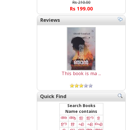
Rs 210.00
Rs 199.00
Reviews
This book is ma ...
Quick Find
Search Books
Name contains
അ
ആ
ഇ
ഈ
ഉ
ഊ
ഋ
എ
ഏ
ഐ