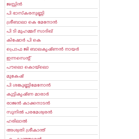
ജസ്റ്റിന്‍
പി ഭാസ്കരനുണ്ണി
ശ്രീബാലാ കെ മേനോന്‍
പി ടി മുഹമ്മദ് സാദിഖ്‌
കിഷോർ പി കെ
പ്രൊഫ ജി ബാലകൃഷ്ണന്‍ നായര്‍
ഇന്നസെന്റ്‌
പൗലൊ കൊയ്ലൊ
മുകേഷ്
പി ശങ്കുണ്ണിമേനോന്‍
കുട്ടികൃഷ്ണ മാരാര്‍
രാജന്‍ കാക്കനാടന്‍
സുനില്‍ പരമേശ്വരന്‍
ഹരിലാല്‍
അശ്വതി ശ്രീകാന്ത്