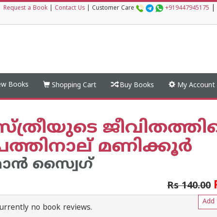
|
|
Request a Book
|
Contact Us
|
Customer Care
+919447945175
w Books
Shopping Cart
Buy Books
My Account
സ്ത്രീയുടെ ജീവിതത്തി
ത്തിനാല് മണിക്കൂർ
ഫാന്‍ സ്വൈഗ്
Rs 140.00
Add 
urrently no book reviews.