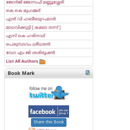
ജോര്‍ജ് ജോസഫ് മണ്ണൂശ്ശേരി
കെ കെ മുഹമ്മദ്
എന്‍ വി ഹബീബുറഹ്മാന്‍
മാധവിക്കുട്ടി [ കമലാ ദാസ് ]
എസ് കെ ഹരിനാഥ്
പെരുമ്പടവം ശ്രീധര‌ന്‍
ഡോ എം ജി ശശിഭൂഷന്‍
List All Authors
Book Mark
Share this Book