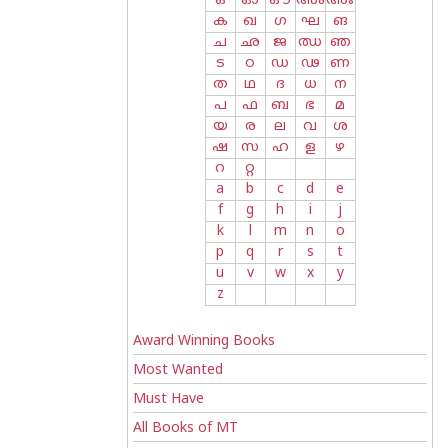
ഒ
ഓ
ഔ
അം
അഃ
ക
ഖ
ഗ
ഘ
ങ
ച
ഛ
ജ
ഝ
ഞ
ട
ഠ
ഡ
ഢ
ണ
ത
ഥ
ദ
ധ
ന
പ
ഫ
ബ
ഭ
മ
യ
ര
ല
വ
ശ
ഷ
സ
ഹ
ള
ഴ
റ
റ്റ
a
b
c
d
e
f
g
h
i
j
k
l
m
n
o
p
q
r
s
t
u
v
w
x
y
z
Award Winning Books
Most Wanted
Must Have
All Books of MT