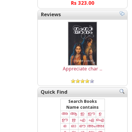
Rs 323.00
Reviews
Appreciate char ...
Quick Find
Search Books
Name contains
അ
ആ
ഇ
ഈ
ഉ
ഊ
ഋ
എ
ഏ
ഐ
ഒ
ഓ
ഔ
അം
അഃ