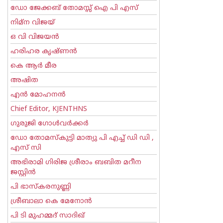
ഡോ ജേക്കബ് തോമസ്സ് ഐ പി എസ്
നിമ്ന വിജയ്
ഒ വി വിജയന്‍
ഹരിഹര കൃഷ്ണൻ
കെ ആര്‍ മീര
അഷിത
എന്‍ മോഹനന്‍
Chief Editor, KJENTHNS
ഗുരുജി ഗോള്‍‌വര്‍ക്കര്‍
ഡോ തോമസ്കുട്ടി മാത്യു പി എച്ച് ഡി ഡി ,
എസ് സി
അഭിരാമി ഗിരിജ ശ്രീരാം ബബിത മറീന
ജസ്റ്റിന്‍
പി ഭാസ്കരനുണ്ണി
ശ്രീബാലാ കെ മേനോന്‍
പി ടി മുഹമ്മദ് സാദിഖ്‌