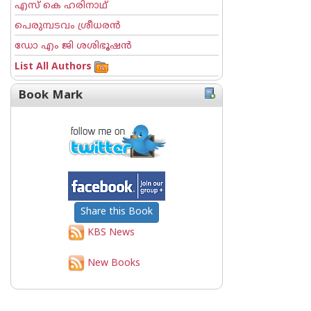
എസ് കെ ഹരിനാഥ്
പെരുമ്പടവം ശ്രീധര‌ന്‍
ഡോ എം ജി ശശിഭൂഷന്‍
List All Authors
Book Mark
Share this Book
KBS News
New Books