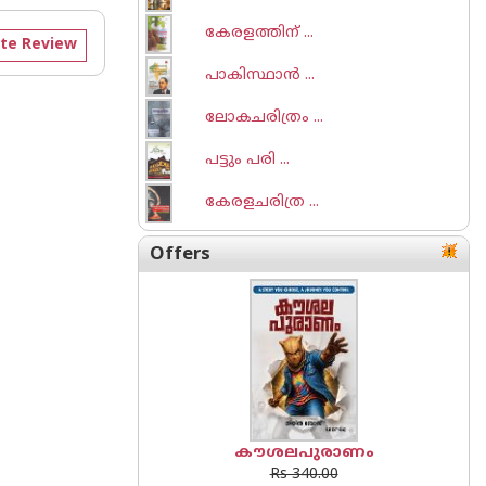
കേരളത്തിന് ...
te Review
പാകിസ്ഥാൻ ...
ലോകചരിത്രം ...
പട്ടും പരി ...
കേരളചരിത്ര ...
Offers
കൗശലപുരാണം
Rs 340.00