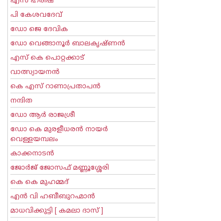
എസ് ഹരീഷ്
പി കേശവദേവ്‌
ഡോ ജെ ദേവിക
ഡോ വെങ്ങാനൂര്‍ ബാലകൃഷ്ണന്‍
എസ്‌ കെ പൊറ്റക്കാട്‌
വാത്സ്യായനന്‍
കെ എസ് റാണാപ്രതാപന്‍
നന്ദിത
ഡോ ആര്‍ രാജശ്രീ
ഡോ കെ മുരളീധരന്‍ നായര്‍
വെള്ളയമ്പലം
കാക്കനാടന്‍
ജോര്‍ജ് ജോസഫ് മണ്ണൂശ്ശേരി
കെ കെ മുഹമ്മദ്
എന്‍ വി ഹബീബുറഹ്മാന്‍
മാധവിക്കുട്ടി [ കമലാ ദാസ് ]