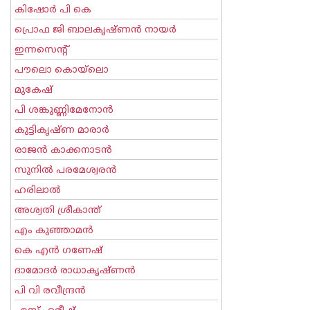
കിഷോർ പി കെ
പ്രൊഫ ജി ബാലകൃഷ്ണന്‍ നായര്‍
ഇന്നസെന്റ്‌
പൗലൊ കൊയ്ലൊ
മുകേഷ്
പി ശങ്കുണ്ണിമേനോന്‍
കുട്ടികൃഷ്ണ മാരാര്‍
രാജന്‍ കാക്കനാടന്‍
സുനില്‍ പരമേശ്വരന്‍
ഹരിലാല്‍
അശ്വതി ശ്രീകാന്ത്
എം കുഞ്ഞാമന്‍
കെ എന്‍ ഗണേഷ്
ദാമോദർ രാധാകൃഷ്ണൻ
പി വി രവീന്ദ്രന്‍