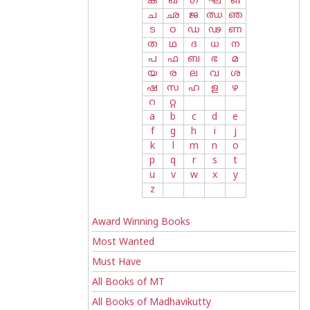
ക
ഖ
ഗ
ഘ
ങ
ച
ഛ
ജ
ഝ
ഞ
ട
ഠ
ഡ
ഢ
ണ
ത
ഥ
ദ
ധ
ന
പ
ഫ
ബ
ഭ
മ
യ
ര
ല
വ
ശ
ഷ
സ
ഹ
ള
ഴ
റ
റ്റ
a
b
c
d
e
f
g
h
i
j
k
l
m
n
o
p
q
r
s
t
u
v
w
x
y
z
Award Winning Books
Most Wanted
Must Have
All Books of MT
All Books of Madhavikutty