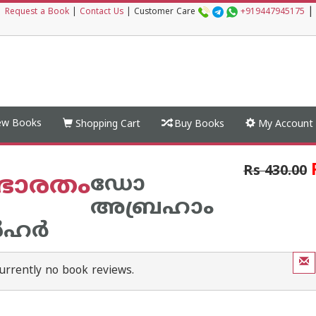
|
|
Request a Book
|
Contact Us
|
Customer Care
+919447945175
w Books
Shopping Cart
Buy Books
My Account
Rs 430.00
ഭാരതം
ഡോ
അബ്രഹാം
ഹര്‍
urrently no book reviews.