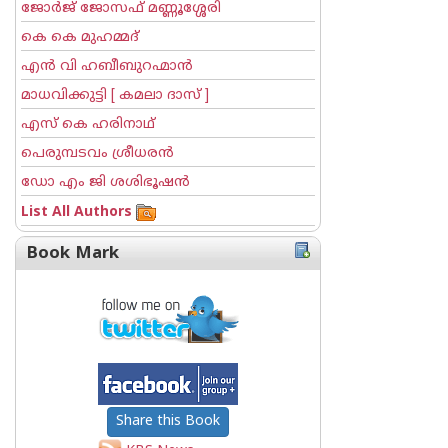
ജോര്‍ജ് ജോസഫ് മണ്ണൂശ്ശേരി
കെ കെ മുഹമ്മദ്
എന്‍ വി ഹബീബുറഹ്മാന്‍
മാധവിക്കുട്ടി [ കമലാ ദാസ് ]
എസ് കെ ഹരിനാഥ്
പെരുമ്പടവം ശ്രീധര‌ന്‍
ഡോ എം ജി ശശിഭൂഷന്‍
List All Authors
Book Mark
Share this Book