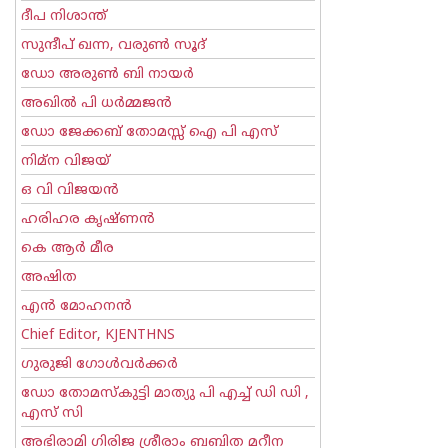
ദീപ നിശാന്ത്
സുന്ദീപ് ഖന്ന, വരുൺ സൂദ്
ഡോ അരുണ്‍ ബി നായര്‍
അഖില്‍ പി ധര്‍മ്മജന്‍
ഡോ ജേക്കബ് തോമസ്സ് ഐ പി എസ്
നിമ്ന വിജയ്
ഒ വി വിജയന്‍
ഹരിഹര കൃഷ്ണൻ
കെ ആര്‍ മീര
അഷിത
എന്‍ മോഹനന്‍
Chief Editor, KJENTHNS
ഗുരുജി ഗോള്‍‌വര്‍ക്കര്‍
ഡോ തോമസ്കുട്ടി മാത്യു പി എച്ച് ഡി ഡി ,
എസ് സി
അഭിരാമി ഗിരിജ ശ്രീരാം ബബിത മറീന