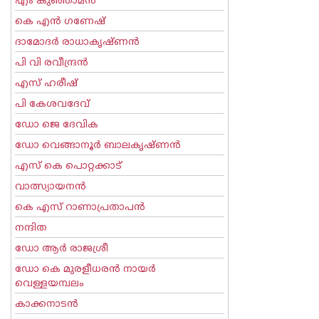
എം കുഞ്ഞാമന്‍
കെ എന്‍ ഗണേഷ്
ദാമോദർ രാധാകൃഷ്ണൻ
പി വി രവീന്ദ്രന്‍
എസ് ഹരീഷ്
പി കേശവദേവ്‌
ഡോ ജെ ദേവിക
ഡോ വെങ്ങാനൂര്‍ ബാലകൃഷ്ണന്‍
എസ്‌ കെ പൊറ്റക്കാട്‌
വാത്സ്യായനന്‍
കെ എസ് റാണാപ്രതാപന്‍
നന്ദിത
ഡോ ആര്‍ രാജശ്രീ
ഡോ കെ മുരളീധരന്‍ നായര്‍
വെള്ളയമ്പലം
കാക്കനാടന്‍