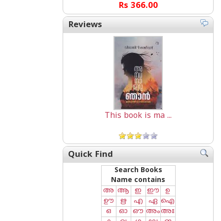
Rs 366.00
Reviews
This book is ma ...
Quick Find
Search Books
Name contains
അ
ആ
ഇ
ഈ
ഉ
ഊ
ഋ
എ
ഏ
ഐ
ഒ
ഓ
ഔ
അം
അഃ