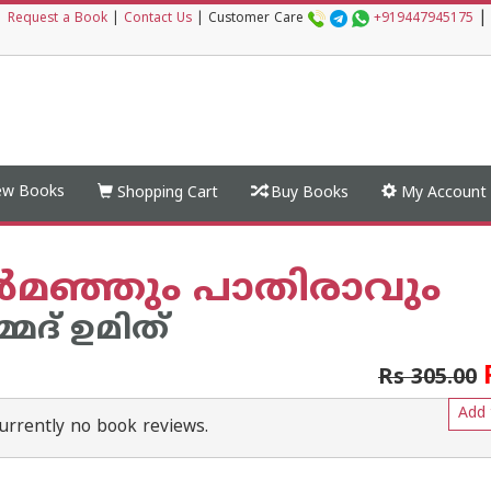
|
|
Request a Book
|
Contact Us
|
Customer Care
+919447945175
w Books
Shopping Cart
Buy Books
My Account
്‍മഞ്ഞും പാതിരാവും
ദ് ഉമിത്
Rs 305.00
Add 
urrently no book reviews.