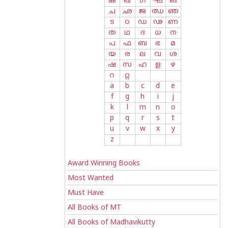
ക
ഖ
ഗ
ഘ
ങ
ച
ഛ
ജ
ഝ
ഞ
ട
ഠ
ഡ
ഢ
ണ
ത
ഥ
ദ
ധ
ന
പ
ഫ
ബ
ഭ
മ
യ
ര
ല
വ
ശ
ഷ
സ
ഹ
ള
ഴ
റ
റ്റ
a
b
c
d
e
f
g
h
i
j
k
l
m
n
o
p
q
r
s
t
u
v
w
x
y
z
Award Winning Books
Most Wanted
Must Have
All Books of MT
All Books of Madhavikutty