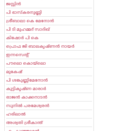
ജസ്റ്റിന്‍
പി ഭാസ്കരനുണ്ണി
ശ്രീബാലാ കെ മേനോന്‍
പി ടി മുഹമ്മദ് സാദിഖ്‌
കിഷോർ പി കെ
പ്രൊഫ ജി ബാലകൃഷ്ണന്‍ നായര്‍
ഇന്നസെന്റ്‌
പൗലൊ കൊയ്ലൊ
മുകേഷ്
പി ശങ്കുണ്ണിമേനോന്‍
കുട്ടികൃഷ്ണ മാരാര്‍
രാജന്‍ കാക്കനാടന്‍
സുനില്‍ പരമേശ്വരന്‍
ഹരിലാല്‍
അശ്വതി ശ്രീകാന്ത്