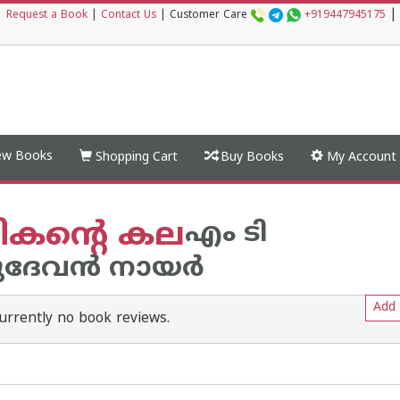
|
|
Request a Book
|
Contact Us
|
Customer Care
+919447945175
w Books
Shopping Cart
Buy Books
My Account
ികന്റെ കല
എം ടി
േവന്‍ നായര്‍
Add 
urrently no book reviews.