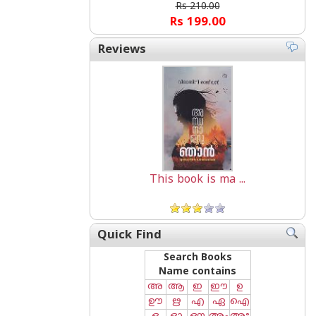
Rs 210.00
Rs 199.00
Reviews
This book is ma ...
Quick Find
Search Books
Name contains
അ
ആ
ഇ
ഈ
ഉ
ഊ
ഋ
എ
ഏ
ഐ