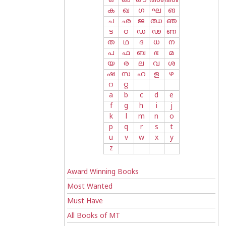
ഒ
ഓ
ഔ
അം
അഃ
ക
ഖ
ഗ
ഘ
ങ
ച
ഛ
ജ
ഝ
ഞ
ട
ഠ
ഡ
ഢ
ണ
ത
ഥ
ദ
ധ
ന
പ
ഫ
ബ
ഭ
മ
യ
ര
ല
വ
ശ
ഷ
സ
ഹ
ള
ഴ
റ
റ്റ
a
b
c
d
e
f
g
h
i
j
k
l
m
n
o
p
q
r
s
t
u
v
w
x
y
z
Award Winning Books
Most Wanted
Must Have
All Books of MT