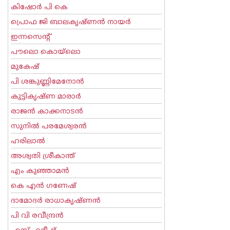
കിഷോർ പി കെ
പ്രൊഫ ജി ബാലകൃഷ്ണന്‍ നായര്‍
ഇന്നസെന്റ്‌
പൗലൊ കൊയ്ലൊ
മുകേഷ്
പി ശങ്കുണ്ണിമേനോന്‍
കുട്ടികൃഷ്ണ മാരാര്‍
രാജന്‍ കാക്കനാടന്‍
സുനില്‍ പരമേശ്വരന്‍
ഹരിലാല്‍
അശ്വതി ശ്രീകാന്ത്
എം കുഞ്ഞാമന്‍
കെ എന്‍ ഗണേഷ്
ദാമോദർ രാധാകൃഷ്ണൻ
പി വി രവീന്ദ്രന്‍