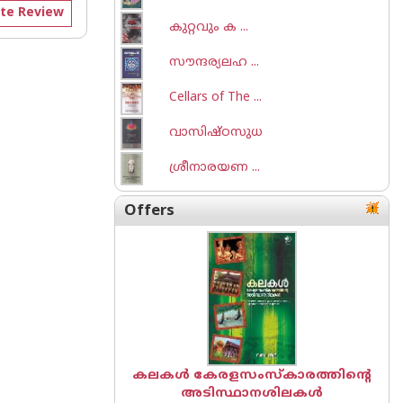
te Review
കുറ്റവും ക ...
സൗന്ദര്യലഹ ...
Cellars of The ...
വാസിഷ്ഠസുധ
ശ്രീനാരയണ ...
Offers
കലകൾ കേരളസംസ്കാരത്തിന്റെ
അടിസ്ഥാനശിലകൾ