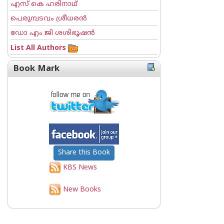
എസ് കെ ഹരിനാഥ്
പെരുമ്പടവം ശ്രീധര‌ന്‍
ഡോ എം ജി ശശിഭൂഷന്‍
List All Authors
Book Mark
Share this Book
KBS News
New Books