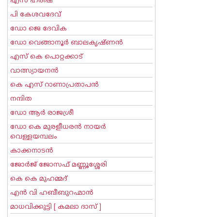
എസ് ഹരീഷ്
പി കേശവദേവ്‌
ഡോ ജെ ദേവിക
ഡോ വെങ്ങാനൂര്‍ ബാലകൃഷ്ണന്‍
എസ്‌ കെ പൊറ്റക്കാട്‌
വാത്സ്യായനന്‍
കെ എസ് റാണാപ്രതാപന്‍
നന്ദിത
ഡോ ആര്‍ രാജശ്രീ
ഡോ കെ മുരളീധരന്‍ നായര്‍
വെള്ളയമ്പലം
കാക്കനാടന്‍
ജോര്‍ജ് ജോസഫ് മണ്ണൂശ്ശേരി
കെ കെ മുഹമ്മദ്
എന്‍ വി ഹബീബുറഹ്മാന്‍
മാധവിക്കുട്ടി [ കമലാ ദാസ് ]