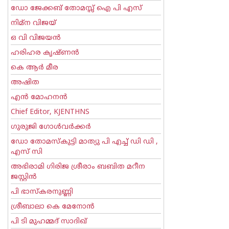
ഡോ ജേക്കബ് തോമസ്സ് ഐ പി എസ്
നിമ്ന വിജയ്
ഒ വി വിജയന്‍
ഹരിഹര കൃഷ്ണൻ
കെ ആര്‍ മീര
അഷിത
എന്‍ മോഹനന്‍
Chief Editor, KJENTHNS
ഗുരുജി ഗോള്‍‌വര്‍ക്കര്‍
ഡോ തോമസ്കുട്ടി മാത്യു പി എച്ച് ഡി ഡി ,
എസ് സി
അഭിരാമി ഗിരിജ ശ്രീരാം ബബിത മറീന
ജസ്റ്റിന്‍
പി ഭാസ്കരനുണ്ണി
ശ്രീബാലാ കെ മേനോന്‍
പി ടി മുഹമ്മദ് സാദിഖ്‌