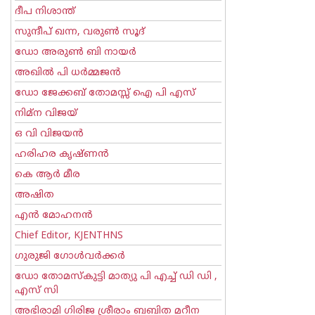
ദീപ നിശാന്ത്
സുന്ദീപ് ഖന്ന, വരുൺ സൂദ്
ഡോ അരുണ്‍ ബി നായര്‍
അഖില്‍ പി ധര്‍മ്മജന്‍
ഡോ ജേക്കബ് തോമസ്സ് ഐ പി എസ്
നിമ്ന വിജയ്
ഒ വി വിജയന്‍
ഹരിഹര കൃഷ്ണൻ
കെ ആര്‍ മീര
അഷിത
എന്‍ മോഹനന്‍
Chief Editor, KJENTHNS
ഗുരുജി ഗോള്‍‌വര്‍ക്കര്‍
ഡോ തോമസ്കുട്ടി മാത്യു പി എച്ച് ഡി ഡി ,
എസ് സി
അഭിരാമി ഗിരിജ ശ്രീരാം ബബിത മറീന