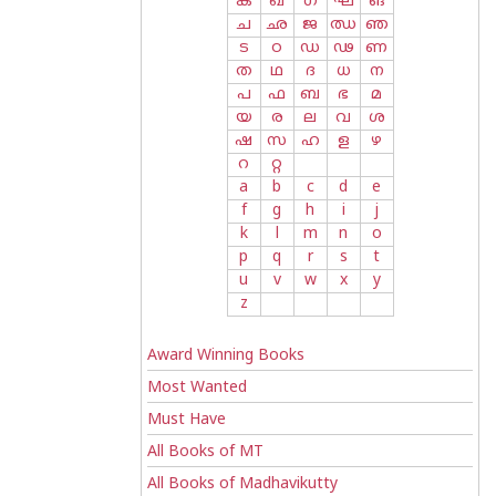
ക
ഖ
ഗ
ഘ
ങ
ച
ഛ
ജ
ഝ
ഞ
ട
ഠ
ഡ
ഢ
ണ
ത
ഥ
ദ
ധ
ന
പ
ഫ
ബ
ഭ
മ
യ
ര
ല
വ
ശ
ഷ
സ
ഹ
ള
ഴ
റ
റ്റ
a
b
c
d
e
f
g
h
i
j
k
l
m
n
o
p
q
r
s
t
u
v
w
x
y
z
Award Winning Books
Most Wanted
Must Have
All Books of MT
All Books of Madhavikutty