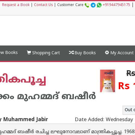
|
|
Request a Book
|
Contact Us
|
Customer Care
+919447945175
w Books
Shopping Cart
Buy Books
My Account
Rs
്രികപൂച്ച
Rs 
ം മുഹമ്മദ് ബഷീര്‍
Out 
by Muhammed Jabir
Date Added: Wednesday 
ഹമ്മദ് ബഷീർ രചിച്ച ലഘുനോവലാണ് മാന്ത്രികപ്പൂച്ച. 19