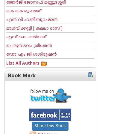
ജോര്‍ജ് ജോസഫ് മണ്ണൂശ്ശേരി
കെ കെ മുഹമ്മദ്
എന്‍ വി ഹബീബുറഹ്മാന്‍
മാധവിക്കുട്ടി [ കമലാ ദാസ് ]
എസ് കെ ഹരിനാഥ്
പെരുമ്പടവം ശ്രീധര‌ന്‍
ഡോ എം ജി ശശിഭൂഷന്‍
List All Authors
Book Mark
Share this Book