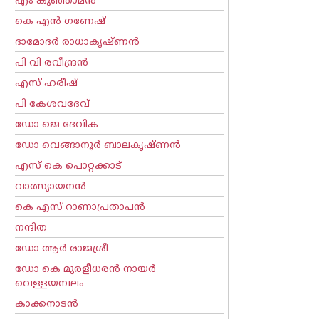
എം കുഞ്ഞാമന്‍
കെ എന്‍ ഗണേഷ്
ദാമോദർ രാധാകൃഷ്ണൻ
പി വി രവീന്ദ്രന്‍
എസ് ഹരീഷ്
പി കേശവദേവ്‌
ഡോ ജെ ദേവിക
ഡോ വെങ്ങാനൂര്‍ ബാലകൃഷ്ണന്‍
എസ്‌ കെ പൊറ്റക്കാട്‌
വാത്സ്യായനന്‍
കെ എസ് റാണാപ്രതാപന്‍
നന്ദിത
ഡോ ആര്‍ രാജശ്രീ
ഡോ കെ മുരളീധരന്‍ നായര്‍
വെള്ളയമ്പലം
കാക്കനാടന്‍