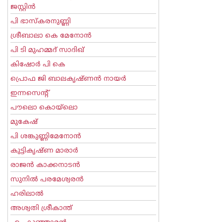
ജസ്റ്റിന്‍
പി ഭാസ്കരനുണ്ണി
ശ്രീബാലാ കെ മേനോന്‍
പി ടി മുഹമ്മദ് സാദിഖ്‌
കിഷോർ പി കെ
പ്രൊഫ ജി ബാലകൃഷ്ണന്‍ നായര്‍
ഇന്നസെന്റ്‌
പൗലൊ കൊയ്ലൊ
മുകേഷ്
പി ശങ്കുണ്ണിമേനോന്‍
കുട്ടികൃഷ്ണ മാരാര്‍
രാജന്‍ കാക്കനാടന്‍
സുനില്‍ പരമേശ്വരന്‍
ഹരിലാല്‍
അശ്വതി ശ്രീകാന്ത്