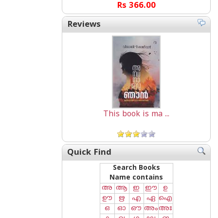
Rs 366.00
Reviews
This book is ma ...
Quick Find
Search Books
Name contains
അ
ആ
ഇ
ഈ
ഉ
ഊ
ഋ
എ
ഏ
ഐ
ഒ
ഓ
ഔ
അം
അഃ