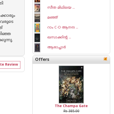
തി
സീത മിഥിലയ ...
ക്കാരും
മഞ്ഞ്
ളവരുടെ
ത്
റാം C-O ആനന്ദ ...
തിഞ്ഞ
ഖസാക്കിന്റ ...
ുന്നു.
ആരാച്ചാര്‍
Offers
te Review
The Champa Gate
Rs 385.00