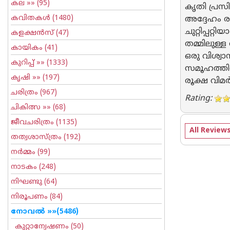
കല
»» (95)
കൃതി പ്രസി
കവിതകള്‍
(1480)
അദ്ദേഹം രചി
ചുറ്റിപ്പറ
കളക്ഷന്‍സ്
(47)
തമ്മിലുള്
കായികം
(41)
ഒരു വിശ്വ
കുറിപ്പ്‌
»» (1333)
സമൂഹത്തി
കൃഷി
»» (197)
രൂക്ഷ വിമ
ചരിത്രം
(967)
Rating:
ചികിത്സ
»» (68)
ജീവചരിത്രം
(1135)
All Review
തത്വശാസ്ത്രം
(192)
നര്‍മ്മം
(99)
നാടകം
(248)
നിഘണ്ടു
(64)
നിരൂപണം
(84)
നോവല്‍
»»(5486)
കുറ്റാന്വേഷണം
(50)