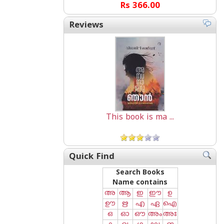
Rs 366.00
Reviews
This book is ma ...
Quick Find
Search Books
Name contains
അ
ആ
ഇ
ഈ
ഉ
ഊ
ഋ
എ
ഏ
ഐ
ഒ
ഓ
ഔ
അം
അഃ