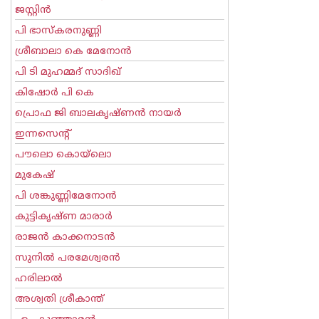
ജസ്റ്റിന്‍
പി ഭാസ്കരനുണ്ണി
ശ്രീബാലാ കെ മേനോന്‍
പി ടി മുഹമ്മദ് സാദിഖ്‌
കിഷോർ പി കെ
പ്രൊഫ ജി ബാലകൃഷ്ണന്‍ നായര്‍
ഇന്നസെന്റ്‌
പൗലൊ കൊയ്ലൊ
മുകേഷ്
പി ശങ്കുണ്ണിമേനോന്‍
കുട്ടികൃഷ്ണ മാരാര്‍
രാജന്‍ കാക്കനാടന്‍
സുനില്‍ പരമേശ്വരന്‍
ഹരിലാല്‍
അശ്വതി ശ്രീകാന്ത്