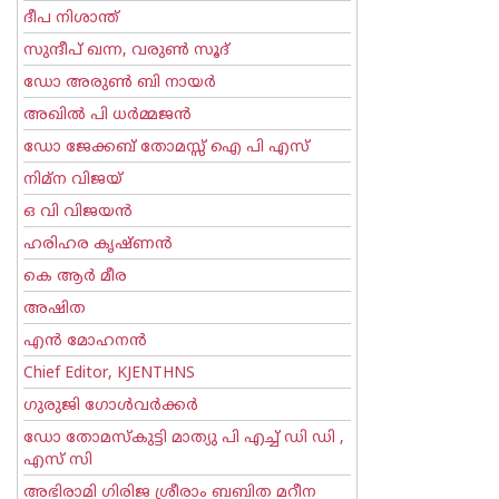
ദീപ നിശാന്ത്
സുന്ദീപ് ഖന്ന, വരുൺ സൂദ്
ഡോ അരുണ്‍ ബി നായര്‍
അഖില്‍ പി ധര്‍മ്മജന്‍
ഡോ ജേക്കബ് തോമസ്സ് ഐ പി എസ്
നിമ്ന വിജയ്
ഒ വി വിജയന്‍
ഹരിഹര കൃഷ്ണൻ
കെ ആര്‍ മീര
അഷിത
എന്‍ മോഹനന്‍
Chief Editor, KJENTHNS
ഗുരുജി ഗോള്‍‌വര്‍ക്കര്‍
ഡോ തോമസ്കുട്ടി മാത്യു പി എച്ച് ഡി ഡി ,
എസ് സി
അഭിരാമി ഗിരിജ ശ്രീരാം ബബിത മറീന