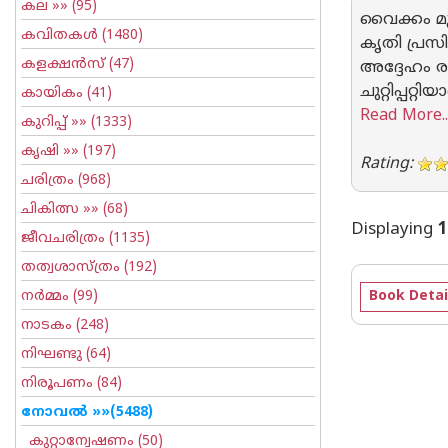
കല
»» (95)
വൈക്കം മു
കവിതകള്‍
(1480)
കൃതി പ്രസി
കളക്ഷന്‍സ്
(47)
അദ്ദേഹം രചി
ചുറ്റിപ്പറ
കായികം
(41)
Read More..
കുറിപ്പ്‌
»» (1333)
കൃഷി
»» (197)
Rating:
ചരിത്രം
(968)
ചികിത്സ
»» (68)
Displaying
1
ജീവചരിത്രം
(1135)
തത്വശാസ്ത്രം
(192)
നര്‍മ്മം
(99)
Book Detai
നാടകം
(248)
നിഘണ്ടു
(64)
നിരൂപണം
(84)
നോവല്‍
»»(5488)
കുറ്റാന്വേഷണം
(50)