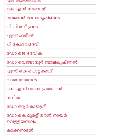
എം കുഞ്ഞാമന്‍
കെ എന്‍ ഗണേഷ്
ദാമോദർ രാധാകൃഷ്ണൻ
പി വി രവീന്ദ്രന്‍
എസ് ഹരീഷ്
പി കേശവദേവ്‌
ഡോ ജെ ദേവിക
ഡോ വെങ്ങാനൂര്‍ ബാലകൃഷ്ണന്‍
എസ്‌ കെ പൊറ്റക്കാട്‌
വാത്സ്യായനന്‍
കെ എസ് റാണാപ്രതാപന്‍
നന്ദിത
ഡോ ആര്‍ രാജശ്രീ
ഡോ കെ മുരളീധരന്‍ നായര്‍
വെള്ളയമ്പലം
കാക്കനാടന്‍