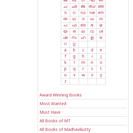
ക
ഖ
ഗ
ഘ
ങ
ച
ഛ
ജ
ഝ
ഞ
ട
ഠ
ഡ
ഢ
ണ
ത
ഥ
ദ
ധ
ന
പ
ഫ
ബ
ഭ
മ
യ
ര
ല
വ
ശ
ഷ
സ
ഹ
ള
ഴ
റ
റ്റ
a
b
c
d
e
f
g
h
i
j
k
l
m
n
o
p
q
r
s
t
u
v
w
x
y
z
Award Winning Books
Most Wanted
Must Have
All Books of MT
All Books of Madhavikutty