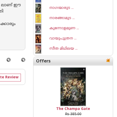
68 ലാണ് ഈ
നാഗന്മാരുട ...
തി
നാരങ്ങാമുട ...
ക്കാരും
കുന്നോളമുണ ...
വായുപുത്രന ...
സീത മിഥിലയ ...
Offers
te Review
The Champa Gate
Rs 385.00