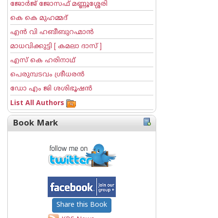
ജോര്‍ജ് ജോസഫ് മണ്ണൂശ്ശേരി
കെ കെ മുഹമ്മദ്
എന്‍ വി ഹബീബുറഹ്മാന്‍
മാധവിക്കുട്ടി [ കമലാ ദാസ് ]
എസ് കെ ഹരിനാഥ്
പെരുമ്പടവം ശ്രീധര‌ന്‍
ഡോ എം ജി ശശിഭൂഷന്‍
List All Authors
Book Mark
Share this Book