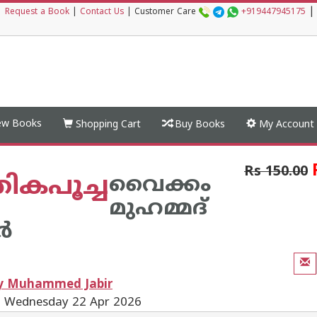
|
|
Request a Book
|
Contact Us
|
Customer Care
+919447945175
w Books
Shopping Cart
Buy Books
My Account
Rs 150.00
്രികപൂച്ച
വൈക്കം
മുഹമ്മദ്
‍
by Muhammed Jabir
: Wednesday 22 Apr 2026