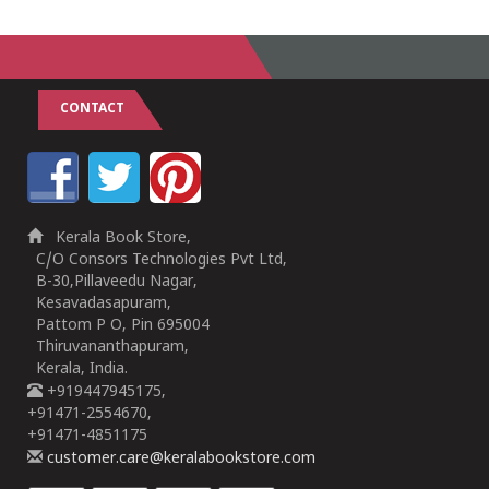
CONTACT
Kerala Book Store,
C/O Consors Technologies Pvt Ltd,
B-30,Pillaveedu Nagar,
Kesavadasapuram,
Pattom P O, Pin 695004
Thiruvananthapuram,
Kerala, India.
+919447945175,
+91471-2554670,
+91471-4851175
customer.care@keralabookstore.com