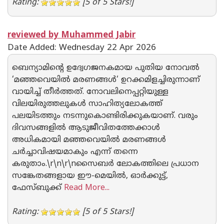
Rating:
[5 of 5 Stars!]
reviewed by Muhammed Jabir
Date Added: Wednesday 22 Apr 2026
ബെന്യാമിന്റെ ഉദ്വേഗജനകമായ പുതിയ നോവൽ
‘മഞ്ഞവെയിൽ മരണങ്ങൾ‘ ഉറക്കമിളച്ചിരുന്നാണ്
വായിച്ച് തീർത്തത്. നോവലിനെപ്പറ്റിയുള്ള
വിലയിരുത്തലുകൾ സാഹിത്യലോകത്ത്
പലയിടത്തും നടന്നുകൊണ്ടിരിക്കുകയാണ്. വരും
ദിവസങ്ങളിൽ ആടുജീവിതത്തേക്കാൾ
അധികമായി മഞ്ഞവെയിൽ മരണങ്ങൾ
ചർച്ചാവിഷയമാകും എന്ന് തന്നെ
കരുതാം.\r\n\r\nസൈബർ ലോകത്തിലെ പ്രധാന
സങ്കേതങ്ങളായ ഈ-മെയിൽ, ഓർക്കുട്ട്,
ഫേസ്ബുക്ക്
Read More...
Rating:
[5 of 5 Stars!]