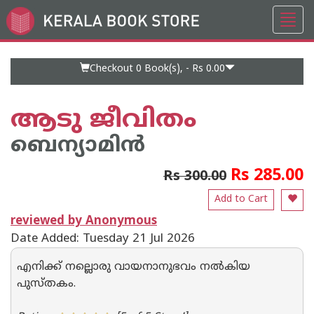
Toggl
Go
navig
to
Home
Page
Checkout 0
Book(s), -
Rs 0.00
ആടു ജീവിതം
ബെന്യാമിന്‍
Rs 285.00
Rs 300.00
Add to Cart
reviewed by Anonymous
Date Added: Tuesday 21 Jul 2026
എനിക്ക് നല്ലൊരു വായനാനുഭവം നൽകിയ
പുസ്തകം.