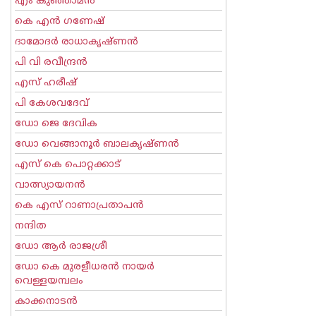
എം കുഞ്ഞാമന്‍
കെ എന്‍ ഗണേഷ്
ദാമോദർ രാധാകൃഷ്ണൻ
പി വി രവീന്ദ്രന്‍
എസ് ഹരീഷ്
പി കേശവദേവ്‌
ഡോ ജെ ദേവിക
ഡോ വെങ്ങാനൂര്‍ ബാലകൃഷ്ണന്‍
എസ്‌ കെ പൊറ്റക്കാട്‌
വാത്സ്യായനന്‍
കെ എസ് റാണാപ്രതാപന്‍
നന്ദിത
ഡോ ആര്‍ രാജശ്രീ
ഡോ കെ മുരളീധരന്‍ നായര്‍
വെള്ളയമ്പലം
കാക്കനാടന്‍