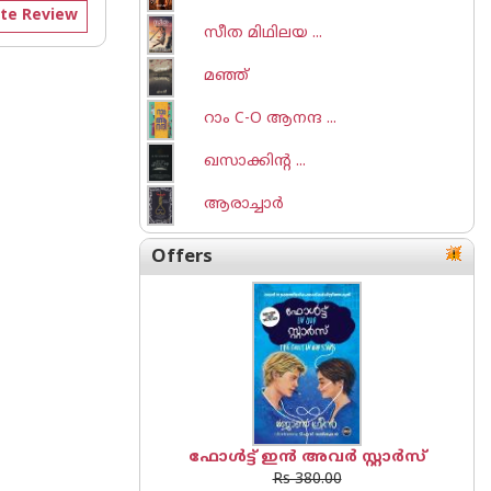
te Review
സീത മിഥിലയ ...
മഞ്ഞ്
റാം C-O ആനന്ദ ...
ഖസാക്കിന്റ ...
ആരാച്ചാര്‍
Offers
ഫോൾട്ട് ഇൻ അവർ സ്റ്റാർസ്
Rs 380.00