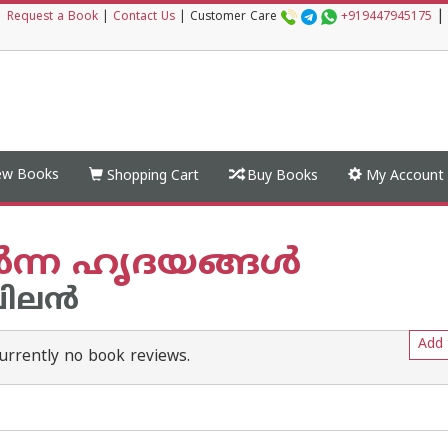
|
|
Request a Book
|
Contact Us
|
Customer Care
+919447945175
w Books
Shopping Cart
Buy Books
My Account
‍ന്ന ഹൃദയങ്ങള്‍
ലന്‍
Add 
urrently no book reviews.