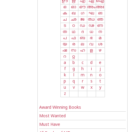
ഊ
ഋ
എ
ഏ
ഐ
ഒ
ഓ
ഔ
അം
അഃ
ക
ഖ
ഗ
ഘ
ങ
ച
ഛ
ജ
ഝ
ഞ
ട
ഠ
ഡ
ഢ
ണ
ത
ഥ
ദ
ധ
ന
പ
ഫ
ബ
ഭ
മ
യ
ര
ല
വ
ശ
ഷ
സ
ഹ
ള
ഴ
റ
റ്റ
a
b
c
d
e
f
g
h
i
j
k
l
m
n
o
p
q
r
s
t
u
v
w
x
y
z
Award Winning Books
Most Wanted
Must Have