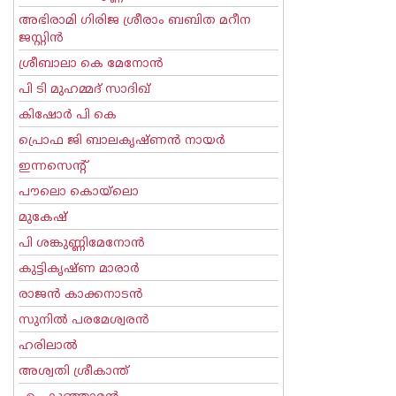
അഭിരാമി ഗിരിജ ശ്രീരാം ബബിത മറീന
ജസ്റ്റിന്‍
ശ്രീബാലാ കെ മേനോന്‍
പി ടി മുഹമ്മദ് സാദിഖ്‌
കിഷോർ പി കെ
പ്രൊഫ ജി ബാലകൃഷ്ണന്‍ നായര്‍
ഇന്നസെന്റ്‌
പൗലൊ കൊയ്ലൊ
മുകേഷ്
പി ശങ്കുണ്ണിമേനോന്‍
കുട്ടികൃഷ്ണ മാരാര്‍
രാജന്‍ കാക്കനാടന്‍
സുനില്‍ പരമേശ്വരന്‍
ഹരിലാല്‍
അശ്വതി ശ്രീകാന്ത്