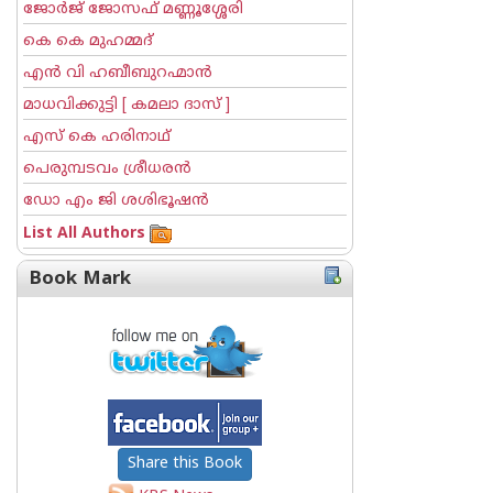
ജോര്‍ജ് ജോസഫ് മണ്ണൂശ്ശേരി
കെ കെ മുഹമ്മദ്
എന്‍ വി ഹബീബുറഹ്മാന്‍
മാധവിക്കുട്ടി [ കമലാ ദാസ് ]
എസ് കെ ഹരിനാഥ്
പെരുമ്പടവം ശ്രീധര‌ന്‍
ഡോ എം ജി ശശിഭൂഷന്‍
List All Authors
Book Mark
Share this Book