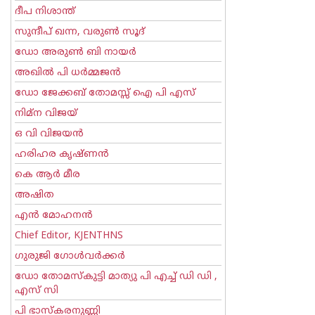
ദീപ നിശാന്ത്
സുന്ദീപ് ഖന്ന, വരുൺ സൂദ്
ഡോ അരുണ്‍ ബി നായര്‍
അഖില്‍ പി ധര്‍മ്മജന്‍
ഡോ ജേക്കബ് തോമസ്സ് ഐ പി എസ്
നിമ്ന വിജയ്
ഒ വി വിജയന്‍
ഹരിഹര കൃഷ്ണൻ
കെ ആര്‍ മീര
അഷിത
എന്‍ മോഹനന്‍
Chief Editor, KJENTHNS
ഗുരുജി ഗോള്‍‌വര്‍ക്കര്‍
ഡോ തോമസ്കുട്ടി മാത്യു പി എച്ച് ഡി ഡി ,
എസ് സി
പി ഭാസ്കരനുണ്ണി